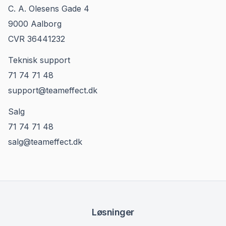
C. A. Olesens Gade 4
9000 Aalborg
CVR 36441232
Teknisk support
71 74 71 48
support@teameffect.dk
Salg
71 74 71 48
salg@teameffect.dk
Løsninger