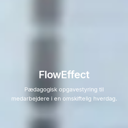
FlowEffect
Pædagogisk opgavestyring til
medarbejdere i en omskiftelig hverdag.