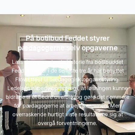
På botilbud Feddet styrer
pædagogerne selv opgaverne
Læs den spændende historie fra botilbuddet
Feddet, der er i de seneste tre år har benyttet
FlowEffect til pædagogisk opgavestyring.
Ledelsen håbede oprindeligt, at løsningen kunne
bidrage til et bedre overblik og gøre det nemmere
for pædagogerne at arbejde sammen. Men
overraskende hurtigt viste resultaterne sig at
overgå forventningerne.