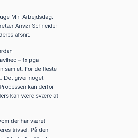
bruge Min Arbejdsdag.
kretær Anvør Schneider
deres afsnit.
ordan
avlhed – fx pga
n samlet. For de fleste
t. Det giver noget
 Processen kan derfor
ellers kan være svære at
lvom der har været
eres trivsel. På den