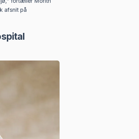
ø," fortæller Morith
k afsnit på
spital