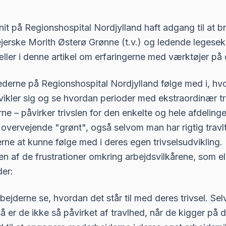
nit på Regionshospital Nordjylland haft adgang til at 
jerske Morith Østerø Grønne (t.v.) og ledende legese
ller i denne artikel om erfaringerne med værktøjer på 
ederne på Regionshospital Nordjylland følge med i, hv
vikler sig og se hvordan perioder med ekstraordinær tr
e – påvirker trivslen for den enkelte og hele afdelinge
re overvejende "grønt", også selvom man har rigtig travl
rne at kunne følge med i deres egen trivselsudvikling.
pen af de frustrationer omkring arbejdsvilkårene, som 
er:
ejderne se, hvordan det står til med deres trivsel. Se
 er de ikke så påvirket af travlhed, når de kigger på d