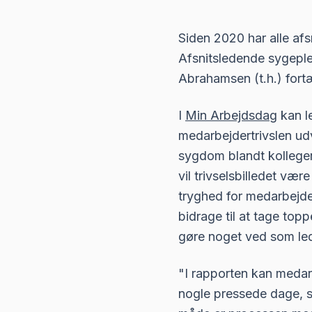
Siden 2020 har alle afs
Afsnitsledende sygeple
Abrahamsen (t.h.) fortæ
I
Min Arbejdsdag
kan l
medarbejdertrivslen ud
sygdom blandt kollegern
vil trivselsbilledet væ
tryghed for medarbejde
bidrage til at tage top
gøre noget ved som led
"I rapporten kan medarb
nogle pressede dage, så