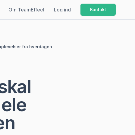
Om TeamEffect
Log ind
Kontakt
oplevelser fra hverdagen
skal
dele
en