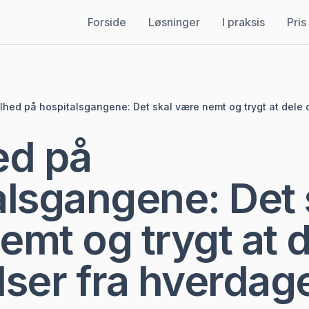
Forside
Løsninger
I praksis
Pris
lhed på hospitalsgangene: Det skal være nemt og trygt at dele 
ed på
alsgangene: Det 
emt og trygt at 
lser fra hverdag