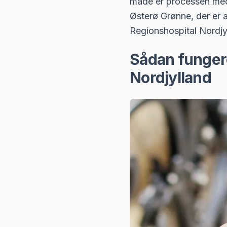
måde er processen med 
Østerø Grønne, der er 
Regionshospital Nordjyl
Sådan funger
Nordjylland