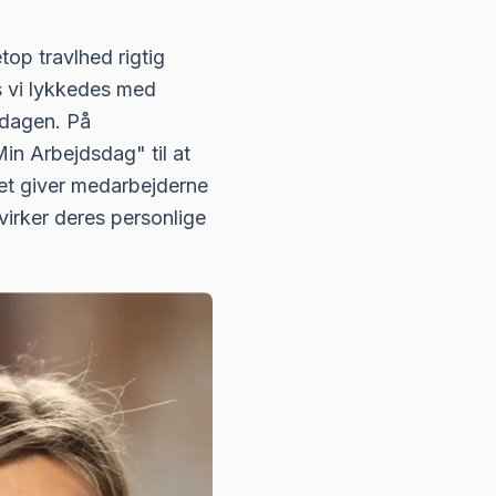
top travlhed rigtig
s vi lykkedes med
rdagen. På
in Arbejdsdag" til at
Det giver medarbejderne
åvirker deres personlige