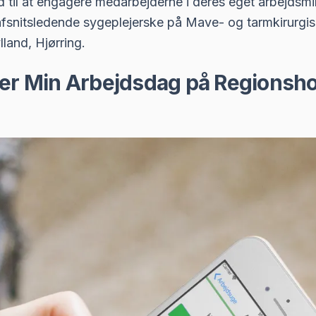
til at engagere medarbejderne i deres eget arbejdsmilj
afsnitsledende sygeplejerske på Mave- og tarmkirurgis
land, Hjørring.
er Min Arbejdsdag på Regionsho