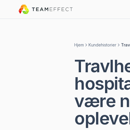
Hjem
Kundehistorier
Trav
Travlh
hospit
være n
opleve