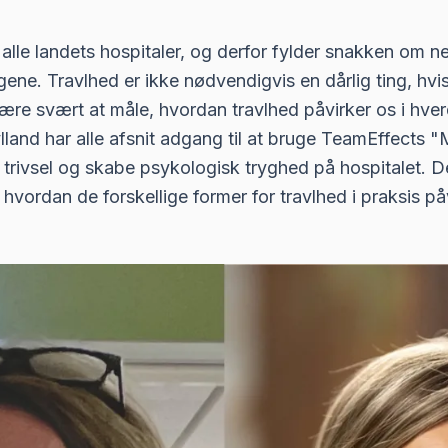
 alle landets hospitaler, og derfor fylder snakken om ne
ene. Travlhed er ikke nødvendigvis en dårlig ting, hvi
ære svært at måle, hvordan travlhed påvirker os i hve
land har alle afsnit adgang til at bruge TeamEffects "M
 trivsel og skabe psykologisk tryghed på hospitalet. 
, hvordan de forskellige former for travlhed i praksis p