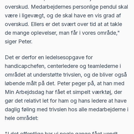
overskud. Medarbejdernes personlige pendul skal
være i ligevægt, og de skal have en vis grad af
overskud. Ellers er det svært over tid at at takle
de mange oplevelser, man får i vores område,"
siger Peter.
Det er derfor en ledelsesopgave for
handicapchefen, centerledere og teamlederne i
området at understøtte trivslen, og de bliver også
løbende målt på det. Peter peger på, at han med
Min Arbejdsdag har fået et simpelt værktøj, der
gør det relativt let for ham og hans ledere at have
daglig føling med trivslen hos alle medarbejderne i
hele området:
"I det offentlige har vi nogle gange fået vendt