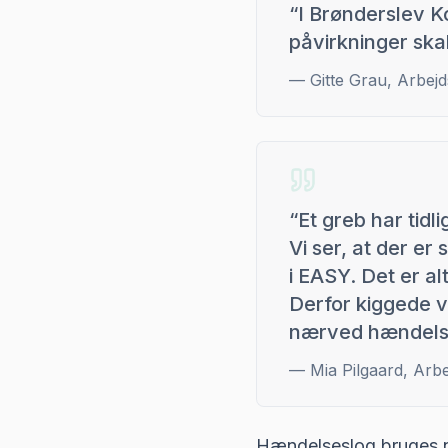
“
I Brønderslev K
påvirkninger ska
—
Gitte Grau, Arbe
“
Et greb har tidl
Vi ser, at der er
i EASY. Det er a
Derfor kiggede v
nærved hændels
—
Mia Pilgaard, Ar
Hændelseslog bruges nu