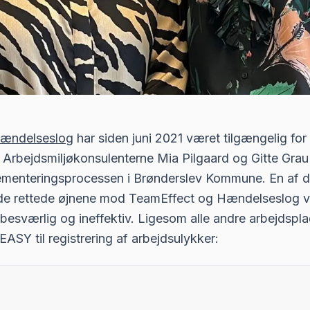
ændelseslog
har siden juni 2021 været tilgængelig for
rbejdsmiljøkonsulenterne Mia Pilgaard og Gitte Grau
ementeringsprocessen i Brønderslev Kommune. En af de
e rettede øjnene mod TeamEffect og Hændelseslog va
esværlig og ineffektiv. Ligesom alle andre arbejdspla
SY til registrering af arbejdsulykker: