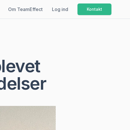
Om TeamEffect
Log ind
Kontakt
blevet
delser