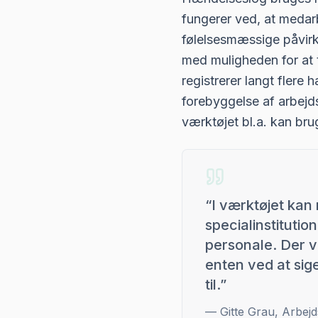
fungerer ved, at medar
følelsesmæssige påvirk
med muligheden for at 
registrerer langt flere 
forebyggelse af arbej
værktøjet bl.a. kan bru
“
I værktøjet kan
specialinstitutio
personale. Der ve
enten ved at sige
til.
”
—
Gitte Grau, Arbe