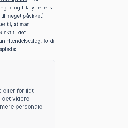
gori og tilknytter ens
til meget påvirket)
r til, at man
unkt til det
an Hændelseslog, fordi
splads:
eller for lidt
e det videre
al mere personale