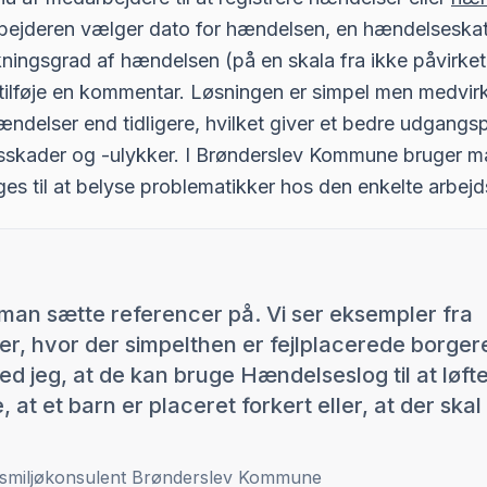
bejderen vælger dato for hændelsen, en hændelseskate
ningsgrad af hændelsen (på en skala fra ikke påvirket 
tilføje en kommentar. Løsningen er simpel men medvirke
hændelser end tidligere, hvilket giver et bedre udgangsp
dsskader og -ulykker. I Brønderslev Kommune bruger m
ges til at belyse problematikker hos den enkelte arbejd
 man sætte referencer på. Vi ser eksempler fra
ner, hvor der simpelthen er fejlplacerede borgere 
d jeg, at de kan bruge Hændelseslog til at løft
, at et barn er placeret forkert eller, at der sk
jdsmiljøkonsulent Brønderslev Kommune