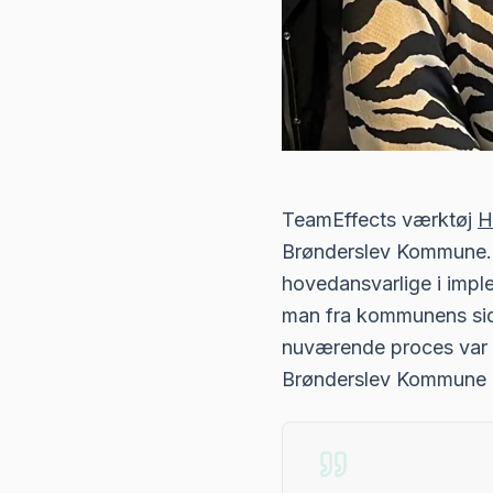
TeamEffects værktøj
H
Brønderslev Kommune. A
hovedansvarlige i impl
man fra kommunens sid
nuværende proces var b
Brønderslev Kommune EA