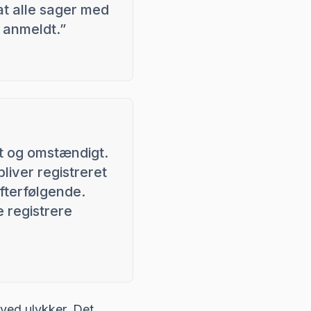
at alle sager med
e anmeldt.
”
gt og omstændigt.
bliver registreret
fterfølgende.
 registrere
ved ulykker
. Det