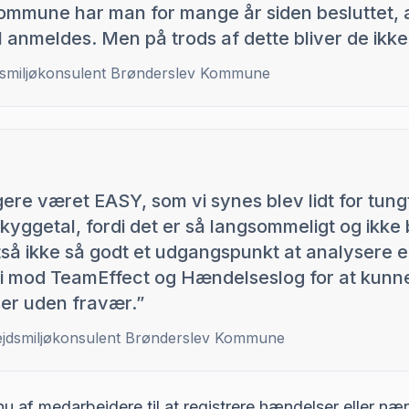
ommune har man for mange år siden besluttet, 
l anmeldes. Men på trods af dette bliver de ikk
jdsmiljøkonsulent Brønderslev Kommune
igere været EASY, som vi synes blev lidt for tun
 skyggetal, fordi det er så langsommeligt og ikke 
ltså ikke så godt et udgangspunkt at analysere e
i mod TeamEffect og Hændelseslog for at kunne
er uden fravær.
”
bejdsmiljøkonsulent Brønderslev Kommune
 af medarbejdere til at registrere hændelser eller
nær