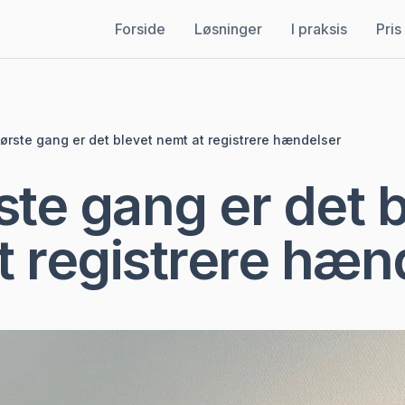
Forside
Løsninger
I praksis
Pris
første gang er det blevet nemt at registrere hændelser
ste gang er det 
t registrere hæn