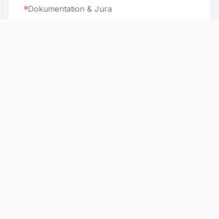
Dokumentation & Jura
Lavet til PC
Kun de alvorlige (Top 5%)
5-10 minutter pr. sag
Reaktiv (Bagudskuende)
Hændelseslog fra TeamEffect
Forebyggelse & Trivsel
Lavet til mobiler
Giver hele billedet